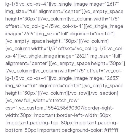
lg-1/5 vc_col-xs-4″][vc_single_image image=“2617″
img_size=“full“ alignment=“center“][vc_empty_space
height=“30px“][/vc_column][vc_column width=“1/5″
offset=“vc_col-lg-1/5 vc_col-xs-4″][vc_single_image
image=“2619″ img_size=“full“ alignment=“center“]
[vc_empty_space height=“30px“][/vc_column]
[vc_column width=“1/5″ offset=“vc_col-lg-1/5 vc_col-
xs-4″][vc_single_image image=“2621″ img_size=“full“
alignment=“center“][vc_empty_space height=“30px“]
[/vc_column][vc_column width=“1/5″ offset=“vc_col-
lg-1/5 vc_col-xs-4″][vc_single_image image=“2633″
img_size=“full“ alignment=“center“][vc_empty_space
height=“30px“][/vc_column][/vc_row][/vc_section]
[vc_row full_width=“stretch_row“
css=“.vc_custom_1554258690307{border-right-
width: 30px !important;border-left-width: 30px
!important;padding-top: 80px !important;padding-
bottom: 50px !important;background-color: #ffffff