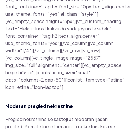
font_container=“tag:h6|font_size:10px|text_align:center
use_theme_fonts=“yes“ el_class=“style1″]
[vc_empty_space height=“6px“][vc_custom_heading
text=“Fleksibilnost kakvu do sada još niste videli.“
font_container=“tag:h2|text_align:center“
use_theme_fonts=“yes“][/vc_column][vc_column
width=“1/4″][/vc_column][/vc_row][vc_row]
[vc_column][vc_single_image image=“2557″
img_size=“full“ alignment=“center“][vc_empty_space
height=“6px“][iconlist icon_size=“small“
class=“columns-2 gap-50″][iconlist_item type=“etline“
icon_etline=“icon-laptop“]
Moderan pregled nekretnine
Pregled nekretnine se sastoji uz moderan i jasan
pregled. Kompletne informacije o nekretnini koja se