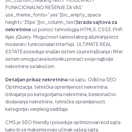
FUNKCIONALNO REŠENJE ZA VAS“
use_theme_fonts=“yes“][vc_empty_space
height=“35px“][vc_column_text]
Izrada sajtova za
nekretnine
uz pomoć tehnologija HTML5, CSS3, PHP,
Ajax, jQuery. Mogućnost samostalnog ažuriranja kroz
moderan i funkcionalan interfejs. ULTIMATE REAL
ESTATE poseduje snažan sistem za pretraživanje i filter
sistem omogućava korisniku pronaći svoje najbolje
nekretnine sa lakoćom.
Detaljan prikaz nekretnina
na sajtu. Odlična SEO
Optimizacija, tehnička opremljenost nekretnina,
izdvajanje po kategorijama nekretnina, beskonačno
dodavanje nekretnine, tehničke opremljenosti,
kategorija i vanjskog sadržaja.
CMS je SEO friendly i poseduje optimizovan kod sajta
kako bi se maksimisovao učinak vašeg sajta.