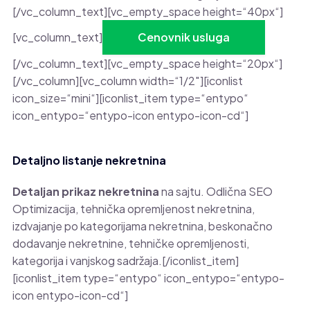
[/vc_column_text][vc_empty_space height=“40px“]
[vc_column_text]
Cenovnik usluga
[/vc_column_text][vc_empty_space height=“20px“]
[/vc_column][vc_column width=“1/2″][iconlist
icon_size=“mini“][iconlist_item type=“entypo“
icon_entypo=“entypo-icon entypo-icon-cd“]
Detaljno listanje nekretnina
Detaljan prikaz nekretnina
na sajtu. Odlična SEO
Optimizacija, tehnička opremljenost nekretnina,
izdvajanje po kategorijama nekretnina, beskonačno
dodavanje nekretnine, tehničke opremljenosti,
kategorija i vanjskog sadržaja.[/iconlist_item]
[iconlist_item type=“entypo“ icon_entypo=“entypo-
icon entypo-icon-cd“]