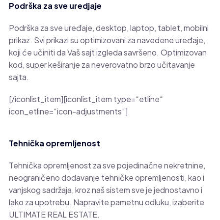
Podrška za sve uredjaje
Podrška za sve uređaje, desktop, laptop, tablet, mobilni
prikaz. Svi prikazi su optimizovani za navedene uređaje,
koji će učiniti da Vaš sajt izgleda savršeno. Optimizovan
kod, super keširanje za neverovatno brzo učitavanje
sajta.
[/iconlist_item][iconlist_item type=“etline“
icon_etline=“icon-adjustments“]
Tehnička opremljenost
Tehnička opremljenost za sve pojedinačne nekretnine,
neograničeno dodavanje tehničke opremljenosti, kao i
vanjskog sadržaja, kroz naš sistem sve je jednostavno i
lako za upotrebu. Napravite pametnu odluku, izaberite
ULTIMATE REAL ESTATE.