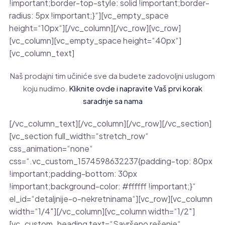
!important;border-top-style: solid !important;border-
radius: 5px !important;}“][vc_empty_space
height=“10px“][/vc_column][/vc_row][vc_row]
[vc_column][vc_empty_space height=“40px“]
[vc_column_text]
Naš prodajni tim učiniće sve da budete zadovoljni uslugom
koju nudimo.
Kliknite ovde i napravite Vaš prvi korak
saradnje sa nama
[/vc_column_text][/vc_column][/vc_row][/vc_section]
[vc_section full_width=“stretch_row“
css_animation=“none“
css=“.vc_custom_1574598632237{padding-top: 80px
!important;padding-bottom: 30px
!important;background-color: #ffffff !important;}“
el_id=“detaljnije-o-nekretninama“][vc_row][vc_column
width=“1/4″][/vc_column][vc_column width=“1/2″]
[vc_custom_heading text=“Savršeno rešenje“