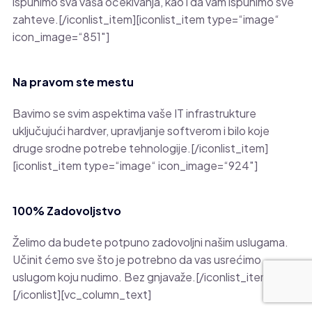
ispunimo sva vaša očekivanja, kao i da vam ispunimo sve
zahteve.[/iconlist_item][iconlist_item type=“image“
icon_image=“851″]
Na pravom ste mestu
Bavimo se svim aspektima vaše IT infrastrukture
uključujući hardver, upravljanje softverom i bilo koje
druge srodne potrebe tehnologije.[/iconlist_item]
[iconlist_item type=“image“ icon_image=“924″]
100% Zadovoljstvo
Želimo da budete potpuno zadovoljni našim uslugama.
Učinit ćemo sve što je potrebno da vas usrećimo
uslugom koju nudimo. Bez gnjavaže.[/iconlist_item]
[/iconlist][vc_column_text]