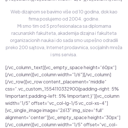
Web dizajnom se bavimo više od 10 godina, dok kao
firma poslujemo od 2004. godine.
Mi smo tim od 5 profesionalaca sa diplomama
racunarskih fakulteta, akademija dizajna i fakulteta
organizacionih nauka i do sada smo uspešno odradili
preko 200 sajtova, Internet prodavnica, socijalnih mreža
i sms servisa.
[/vc_column_text][vc_empty_space height=“60px“]
[/vc_column][vc_column width=“1/6″][/vc_column]
[/vc_row][vc_row content_placement=“middle“
css=“.vc_custom_1554110332900{padding-right: 5%
!important;padding-left: 5% !important;}“][vc_column
width=“1/5″ offset=“vc_col-lg-1/5 vc_col-xs-4″]
[vc_single_image image=“2613″ img_size=“full“
alignment=“center“][vc_empty_space height=“30px“]
[/vc_column][vc_column width=“1/5″ offset=“vc_col-