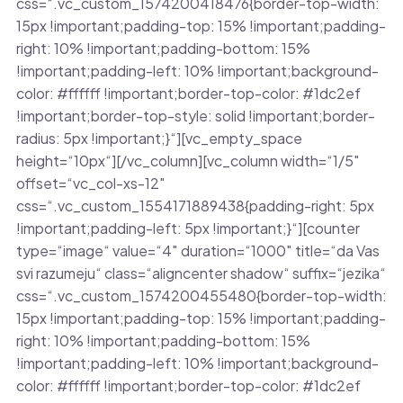
css=“.vc_custom_1574200418476{border-top-width:
15px !important;padding-top: 15% !important;padding-
right: 10% !important;padding-bottom: 15%
!important;padding-left: 10% !important;background-
color: #ffffff !important;border-top-color: #1dc2ef
!important;border-top-style: solid !important;border-
radius: 5px !important;}“][vc_empty_space
height=“10px“][/vc_column][vc_column width=“1/5″
offset=“vc_col-xs-12″
css=“.vc_custom_1554171889438{padding-right: 5px
!important;padding-left: 5px !important;}“][counter
type=“image“ value=“4″ duration=“1000″ title=“da Vas
svi razumeju“ class=“aligncenter shadow“ suffix=“jezika“
css=“.vc_custom_1574200455480{border-top-width:
15px !important;padding-top: 15% !important;padding-
right: 10% !important;padding-bottom: 15%
!important;padding-left: 10% !important;background-
color: #ffffff !important;border-top-color: #1dc2ef