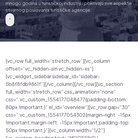
mnogo godina u turističkoj industriji i pokrivaju sve aspekte
stvarnog poslovanja turističke agencije.
[vc_row full_width=“stretch_row“][vc_column
offset=“vc_hidden-sm vc_hidden-xs“]
[vc_widget_sidebar sidebar_id=“sidebar-
5b8f8fdb9861f“][/vc_column][/vc_row][vc_section
full_width=“stretch_row“ css_animation=“none“
css=“.vc_custom_1554177048477{padding-bottom:
80px !important;}“ el_id=“overview“][vc_row gap=“30″
css=“.vc_custom_1554177054302{margin-right: -15px
!important;margin-left: -15px !important;padding-top:
50px !important;}“][vc_column width=“1/2″]
[vc_custom_heading text=“MODERNO I