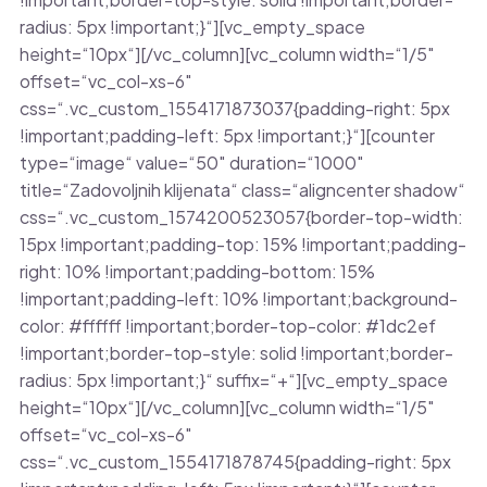
radius: 5px !important;}“][vc_empty_space
height=“10px“][/vc_column][vc_column width=“1/5″
offset=“vc_col-xs-6″
css=“.vc_custom_1554171873037{padding-right: 5px
!important;padding-left: 5px !important;}“][counter
type=“image“ value=“50″ duration=“1000″
title=“Zadovoljnih klijenata“ class=“aligncenter shadow“
css=“.vc_custom_1574200523057{border-top-width:
15px !important;padding-top: 15% !important;padding-
right: 10% !important;padding-bottom: 15%
!important;padding-left: 10% !important;background-
color: #ffffff !important;border-top-color: #1dc2ef
!important;border-top-style: solid !important;border-
radius: 5px !important;}“ suffix=“+“][vc_empty_space
height=“10px“][/vc_column][vc_column width=“1/5″
offset=“vc_col-xs-6″
css=“.vc_custom_1554171878745{padding-right: 5px