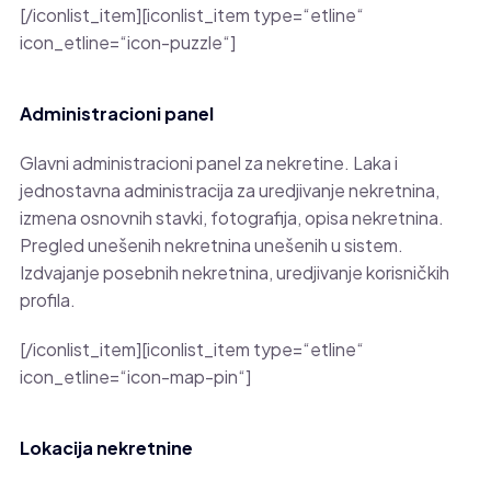
[/iconlist_item][iconlist_item type=“etline“
icon_etline=“icon-puzzle“]
Administracioni panel
Glavni administracioni panel za nekretine. Laka i
jednostavna administracija za uredjivanje nekretnina,
izmena osnovnih stavki, fotografija, opisa nekretnina.
Pregled unešenih nekretnina unešenih u sistem.
Izdvajanje posebnih nekretnina, uredjivanje korisničkih
profila.
[/iconlist_item][iconlist_item type=“etline“
icon_etline=“icon-map-pin“]
Lokacija nekretnine