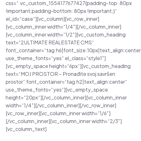
css=“.vc_custom_1554177677427{padding-top: 80px
!important;padding-bottom: 80px !important;}“
el_id=“case“][vc_column][vc_row_inner]
[vc_column_inner width=“1/4″][/vc_column_inner]
[vc_column_inner width=“1/2″][vc_custom_heading
text=“2ULTIMATE REALESTATE CMS“
font_container=“tag:h6|font_size:10px|text_align:cent
use_theme_fonts=“yes“ el_class=“style1″]
[vc_empty_space height=“6px“][vc_custom_heading
text=“MOJ PROSTOR – Pronađite svoj savršen
prostor“ font_container=“tag:h2|text_align:center“
use_theme_fonts=“yes“][vc_empty_space
height=“20px“][/vc_column_inner][vc_column_inner
width=“1/4″][/vc_column_inner][/vc_row_inner]
[vc_row_inner][vc_column_inner width=“1/6″]
[/vc_column_inner][vc_column_inner width=“2/3″]
[vc_column_text]