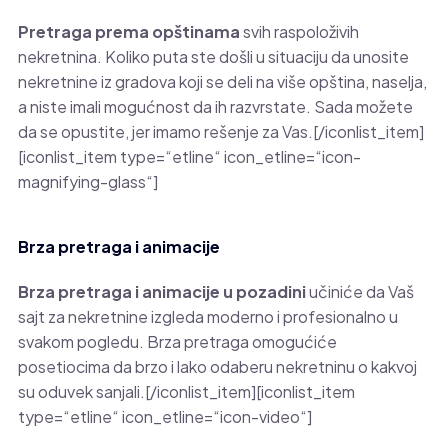
Pretraga prema opštinama
svih raspoloživih
nekretnina. Koliko puta ste došli u situaciju da unosite
nekretnine iz gradova koji se deli na više opština, naselja,
a niste imali mogućnost da ih razvrstate. Sada možete
da se opustite, jer imamo rešenje za Vas.[/iconlist_item]
[iconlist_item type=“etline“ icon_etline=“icon-
magnifying-glass“]
Brza pretraga i animacije
Brza pretraga i animacije u pozadini
učiniće da Vaš
sajt za nekretnine izgleda moderno i profesionalno u
svakom pogledu. Brza pretraga omogućiće
posetiocima da brzo i lako odaberu nekretninu o kakvoj
su oduvek sanjali.[/iconlist_item][iconlist_item
type=“etline“ icon_etline=“icon-video“]