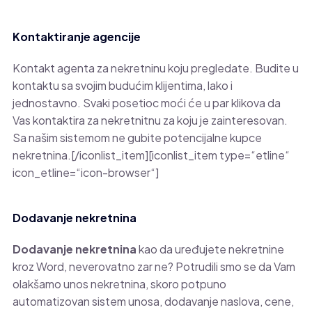
Kontaktiranje agencije
Kontakt agenta za nekretninu koju pregledate. Budite u
kontaktu sa svojim budućim klijentima, lako i
jednostavno. Svaki posetioc moći će u par klikova da
Vas kontaktira za nekretnitnu za koju je zainteresovan.
Sa našim sistemom ne gubite potencijalne kupce
nekretnina.[/iconlist_item][iconlist_item type=“etline“
icon_etline=“icon-browser“]
Dodavanje nekretnina
Dodavanje nekretnina
kao da uređujete nekretnine
kroz Word, neverovatno zar ne? Potrudili smo se da Vam
olakšamo unos nekretnina, skoro potpuno
automatizovan sistem unosa, dodavanje naslova, cene,