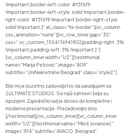
!important;border-left-color: #f3f6f9
!important;border-left-style: solid !important;border-
right-color: #f3f6f9 !important;border-right-style:
solid !important;}“ el_class=“fix-border“][vc_column
css_animation=“none“][vc_row_inner gap=“35″
css=“.vc_custom_1554176941902{padding-right: 3%
!important;padding-left: 3% !important;}“]
[vc_column_inner width=“1/2″][testimonial
name=“Marija Petrović“ image=“809″
subtitle=“UniNekretnine Beograd“ class=“style2″]
Bilo mi je izuzetno zadovoljstvo da saradjujem sa
2ULTIMATE STUDIOS. Svi naši zahtevi i želje su
ispunjeni. Zajednički rad je doveo do kompletne i
moderne prezentacije. Prezadovoljni smo.
[/testimonial][/vc_column_inner][vc_column_inner
width=“1/2″][testimonial name=“Miloš Jovanović“
image=“814″ subtitle=“AVACO, Beograd“