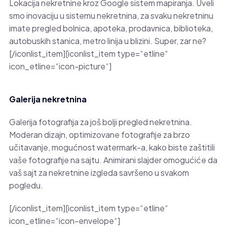
Lokacija nekretnine kroz Google sistem mapiranja. Uveli
smo inovaciju u sistemu nekretnina, za svaku nekretninu
imate pregled bolnica, apoteka, prodavnica, biblioteka,
autobuskih stanica, metro linija u blizini. Super, zar ne?
[/iconlist_item][iconlist_item type=“etline“
icon_etline=“icon-picture“]
Galerija nekretnina
Galerija fotografija za još bolji pregled nekretnina.
Moderan dizajn, optimizovane fotografije za brzo
učitavanje, mogućnost watermark-a, kako biste zaštitili
vaše fotografije na sajtu. Animirani slajder omogućiće da
vaš sajt za nekretnine izgleda savršeno u svakom
pogledu.
[/iconlist_item][iconlist_item type=“etline“
icon_etline=“icon-envelope“]