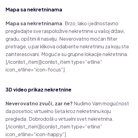
Mapa sa nekretninama
Mapa sa nekretninama
. Brzo, lako i jednostavno
pregledajte sve raspoložive nekretnine u vašoj državi,
gradu, opštini ili naselju. Neverovatno moćan filter
pretrage, u par klikova odaberite nekretninu za koju ste
zainteresovani. Moguće su grupne lokacije nekretnina.
[/iconlist_item][iconlist_item type=“etline“
icon_etline=“icon-focus“]
3D video prikaz nekretnine
Neverovatno zvuči, zar ne?
Nudimo Vam mogućnost
da posetioc virtuelno šeta kroz nekretninu koju
pregleda. Dobrodošli u virtuelni svet nekretnina.
[/iconlist_item][iconlist_item type=“etline“
icon_etline=“icon-happy“]