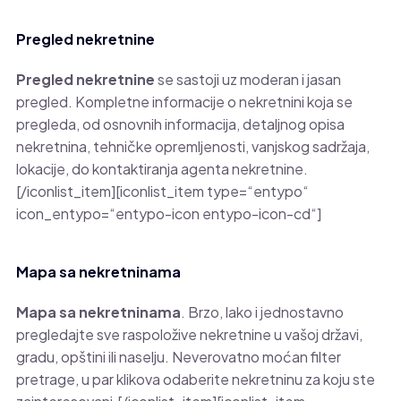
Pregled nekretnine
Pregled nekretnine
se sastoji uz moderan i jasan
pregled. Kompletne informacije o nekretnini koja se
pregleda, od osnovnih informacija, detaljnog opisa
nekretnina, tehničke opremljenosti, vanjskog sadržaja,
lokacije, do kontaktiranja agenta nekretnine.
[/iconlist_item][iconlist_item type=“entypo“
icon_entypo=“entypo-icon entypo-icon-cd“]
Mapa sa nekretninama
Mapa sa nekretninama
. Brzo, lako i jednostavno
pregledajte sve raspoložive nekretnine u vašoj državi,
gradu, opštini ili naselju. Neverovatno moćan filter
pretrage, u par klikova odaberite nekretninu za koju ste