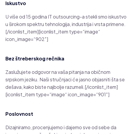
Iskustvo
U više od 15 godina IT outsourcing-a stekli smo iskustvo
u širokom spektru tehnologija, industrija i vrsta primene.
[/iconlist_item][iconlist_item type=“image“
icon_image=“902″]
Bez štreberskog rečnika
Zaslužujete odgovor na vaša pitanja na običnom
srpskom jeziku. Naši stručnjaci će jasno objasniti šta se
dešava, kako biste najbolje razumeli.[/iconlist_item]
[iconlist_item type=“image“ icon_image=“901″]
Poslovnost
Dizajniramo, procenjujemo i dajemo sve od sebe da