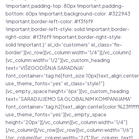
!important;padding-top: 80px !important;padding-
bottom: 60px !important;background-color: #322943
!important;border-left-color: #f3f6f9
!important;border-left-style: solid !important;border-
right-color: #f3f6f9 !important;border-right-style:
solid !important;}“ el_id=“customers“ el_class=“fix-
border“][vc_row][vc_column width=“1/4″][/vc_column]
[vc_column width=“1/2″][vc_custom_heading
text=“VIŠEGODIŠNJA SARADNJA“
font_container=“tag:h6|font_size:10px|text_align:center
use_theme_fonts=“yes“ el_class=“style1″]
[vc_empty_space height=“6px“][vc_custom_heading
text=“SARADJUJEMO SA GLOBALNIM KOMPANIJAMA“
font_container=“tag:h2|text_align:center|color:%23fffff
use_theme_fonts=“yes“][vc_empty_space
height=“20px“][/vc_column][vc_column width=“1/4″]
[/vc_column][/vc_row][vc_row][vc_column width=“1/6″]
[/vc_column][vc_column width=“2/3″][vc_column_text]