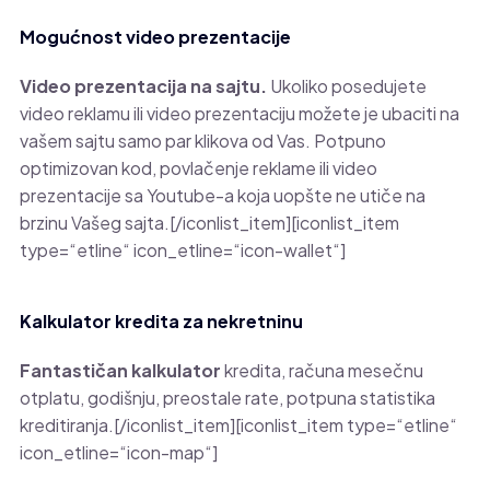
Mogućnost video prezentacije
Video prezentacija na sajtu.
Ukoliko posedujete
video reklamu ili video prezentaciju možete je ubaciti na
vašem sajtu samo par klikova od Vas. Potpuno
optimizovan kod, povlačenje reklame ili video
prezentacije sa Youtube-a koja uopšte ne utiče na
brzinu Vašeg sajta.[/iconlist_item][iconlist_item
type=“etline“ icon_etline=“icon-wallet“]
Kalkulator kredita za nekretninu
Fantastičan kalkulator
kredita, računa mesečnu
otplatu, godišnju, preostale rate, potpuna statistika
kreditiranja.[/iconlist_item][iconlist_item type=“etline“
icon_etline=“icon-map“]