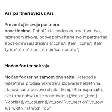
Vaši partneri uvez uz Vas
Prezentujte svoje partnere
posetiocima.
Poboljšajte međusobno partnerstvo,
razmenom linkova, logo-a pohvalite se svojim partnerima
ili poslovnim saradnicima.[/iconlist_item][iconlist_item
type=“etline“ icon_etline=“icon-quote“]
Moćan footer na kraju
Moćan footer na samom dnu sajta.
Kategorije
nekretnina, prodaja nekretnina, izdavanje nekretnina,
stanovi, kuće, poslovni objekti, kompletna mapa sajta,
sve to na dohvat ruke posetiocima.[/iconlist_item]
[/iconlist][/vc_column][/vc_row][/vc_section][vc_row
full_width=“stretch_row“