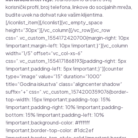
korisnički profil, broj telefona, linkove do socijalnih mreža,
budite uvek na dohvat ruke vašim klijentima.
[/iconlist_item][/iconlist][vc_empty_space
height=“30px“][/vc_column][/vc_row][vc_row
css=“.vc_custom_1554172420700{margin-right: 10px
!important;margin-left: 10px !important;}“][vc_column
width=“1/5″ offset=“vc_col-xs-6″
css=“.vc_custom_1554171868193{padding-right: 5px
!important;padding-left: 5px !important;}“][counter
type=“image“ value=“15″ duration=“1000″
title=“Godina iskustva“ class=“aligncenter shadow“
suffix=“+“ css=“.vc_custom_1574200359076{border-
top-width: 15px !important;padding-top: 15%
!important;padding-right: 10% !important;padding-
bottom: 15% !important;padding-left: 10%
!important;background-color: #ffffff
!important;border-top-color: #1dc2ef
!important;border-top-style: solid !important;border-