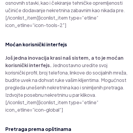
osnovnih stavki, kao i čekiranje tehničke opremljenosti
učiniće dodavanje nekretnina zabavnim kao nikada pre.
[/iconlist_item][iconlist_item type=“etline“
icon_etline=“icon-tools-2″]
Moćan korisnički interfejs
Još jedna in
ovacija krasi naš sistem, a to je moćan
korisnički interfejs.
Jednostavno uredite svoj
korisnički profil, broj telefona, linkove do socijalnih mreža,
budite uvek na dohvat ruke vašim klijentima. Mogućnost
pregleda unešenih nekretnina kao i snimljenih pretraga.
Izdvojte posebnu nekretninu u par klikova.
[/iconlist_item][iconlist_item type=“etline“
icon_etline=“icon-global“]
Pretraga prema opštinama