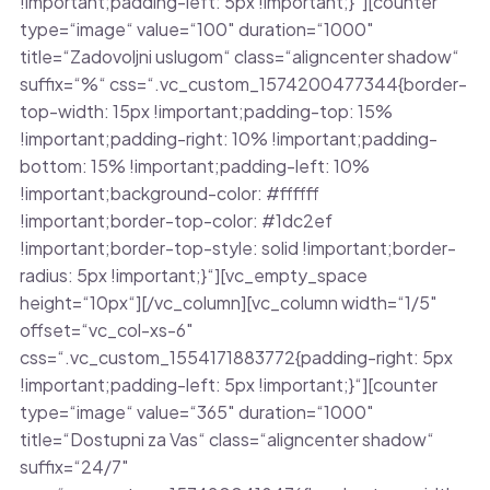
!important;padding-left: 5px !important;}“][counter
type=“image“ value=“100″ duration=“1000″
title=“Zadovoljni uslugom“ class=“aligncenter shadow“
suffix=“%“ css=“.vc_custom_1574200477344{border-
top-width: 15px !important;padding-top: 15%
!important;padding-right: 10% !important;padding-
bottom: 15% !important;padding-left: 10%
!important;background-color: #ffffff
!important;border-top-color: #1dc2ef
!important;border-top-style: solid !important;border-
radius: 5px !important;}“][vc_empty_space
height=“10px“][/vc_column][vc_column width=“1/5″
offset=“vc_col-xs-6″
css=“.vc_custom_1554171883772{padding-right: 5px
!important;padding-left: 5px !important;}“][counter
type=“image“ value=“365″ duration=“1000″
title=“Dostupni za Vas“ class=“aligncenter shadow“
suffix=“24/7″