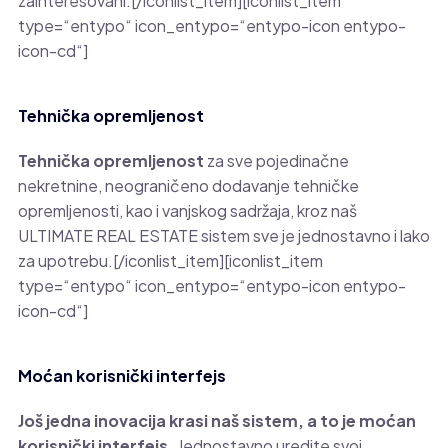
zainteresovani.[/iconlist_item][iconlist_item
type=“entypo“ icon_entypo=“entypo-icon entypo-
icon-cd“]
Tehnička opremljenost
Tehnička opremljenost
za sve pojedinačne
nekretnine, neograničeno dodavanje tehničke
opremljenosti, kao i vanjskog sadržaja, kroz naš
ULTIMATE REAL ESTATE sistem sve je jednostavno i lako
za upotrebu.[/iconlist_item][iconlist_item
type=“entypo“ icon_entypo=“entypo-icon entypo-
icon-cd“]
Moćan korisnički interfejs
Još jedna in
ovacija krasi naš sistem, a to je moćan
korisnički interfejs.
Jednostavno uredite svoj