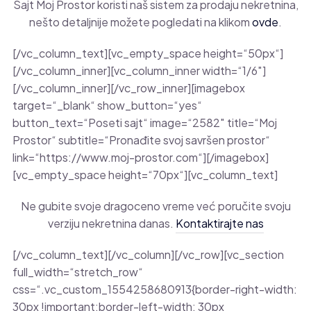
Sajt Moj Prostor koristi naš sistem za prodaju nekretnina,
nešto detaljnije možete pogledati na klikom
ovde
.
[/vc_column_text][vc_empty_space height=“50px“]
[/vc_column_inner][vc_column_inner width=“1/6″]
[/vc_column_inner][/vc_row_inner][imagebox
target=“_blank“ show_button=“yes“
button_text=“Poseti sajt“ image=“2582″ title=“Moj
Prostor“ subtitle=“Pronađite svoj savršen prostor“
link=“https://www.moj-prostor.com“][/imagebox]
[vc_empty_space height=“70px“][vc_column_text]
Ne gubite svoje dragoceno vreme već poručite svoju
verziju nekretnina danas.
Kontaktirajte nas
[/vc_column_text][/vc_column][/vc_row][vc_section
full_width=“stretch_row“
css=“.vc_custom_1554258680913{border-right-width:
30px !important;border-left-width: 30px