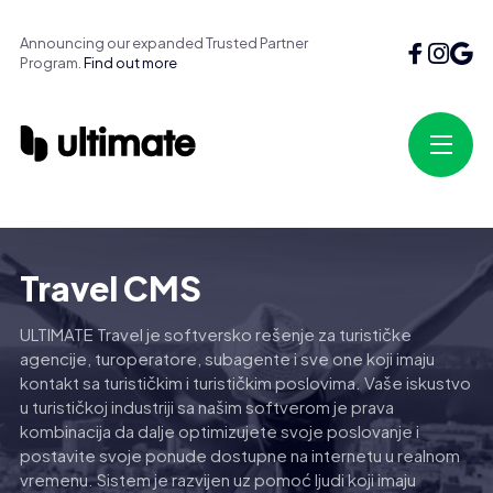
Announcing our expanded Trusted Partner
Program.
Find out more
Travel CMS
ULTIMATE Travel je softversko rešenje za turističke
agencije, turoperatore, subagente i sve one koji imaju
kontakt sa turističkim i turističkim poslovima. Vaše iskustvo
u turističkoj industriji sa našim softverom je prava
kombinacija da dalje optimizujete svoje poslovanje i
postavite svoje ponude dostupne na internetu u realnom
vremenu. Sistem je razvijen uz pomoć ljudi koji imaju