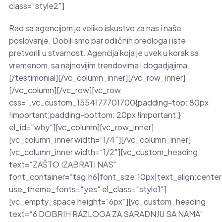
class=“style2″]
Rad sa agencijom je veliko iskustvo za nas i naše
poslovanje. Dobili smo par odličnih predloga i iste
pretvorili u stvarnost. Agencija koja je uvek u korak sa
vremenom, sa najnovijim trendovima i dogadjajima.
[/testimonial][/vc_column_inner][/vc_row_inner]
[/vc_column][/vc_row][vc_row
css=“.vc_custom_1554177701700{padding-top: 80px
!important;padding-bottom: 20px !important;}“
el_id=“why“][vc_column][vc_row_inner]
[vc_column_inner width=“1/4″][/vc_column_inner]
[vc_column_inner width=“1/2″][vc_custom_heading
text=“ZAŠTO IZABRATI NAS“
font_container=“tag:h6|font_size:10px|text_align:center
use_theme_fonts=“yes“ el_class=“style1″]
[vc_empty_space height=“6px“][vc_custom_heading
text=“6 DOBRIH RAZLOGA ZA SARADNJU SA NAMA“