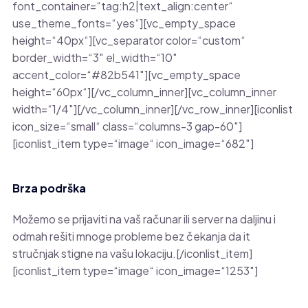
font_container=“tag:h2|text_align:center“
use_theme_fonts=“yes“][vc_empty_space
height=“40px“][vc_separator color=“custom“
border_width=“3″ el_width=“10″
accent_color=“#82b541″][vc_empty_space
height=“60px“][/vc_column_inner][vc_column_inner
width=“1/4″][/vc_column_inner][/vc_row_inner][iconlist
icon_size=“small“ class=“columns-3 gap-60″]
[iconlist_item type=“image“ icon_image=“682″]
Brza podrška
Možemo se prijaviti na vaš računar ili server na daljinu i
odmah rešiti mnoge probleme bez čekanja da it
stručnjak stigne na vašu lokaciju.[/iconlist_item]
[iconlist_item type=“image“ icon_image=“1253″]